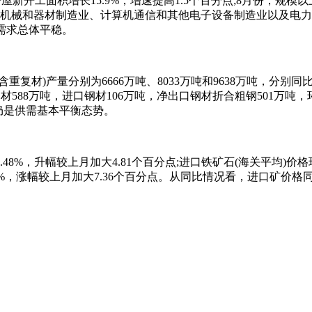
中房屋新开工面积增长15.9%，增速提高1.5个百分点;8月份，规模
器材制造业、计算机通信和其他电子设备制造业以及电力热力生产和供
材需求总体平稳。
产量分别为6666万吨、8033万吨和9638万吨，分别同比增长0.
口钢材588万吨，进口钢材106万吨，净出口钢材折合粗钢501万吨
体仍是供需基本平衡态势。
%，升幅较上月加大4.81个百分点;进口铁矿石(海关平均)价格
8.89%，涨幅较上月加大7.36个百分点。从同比情况看，进口矿价