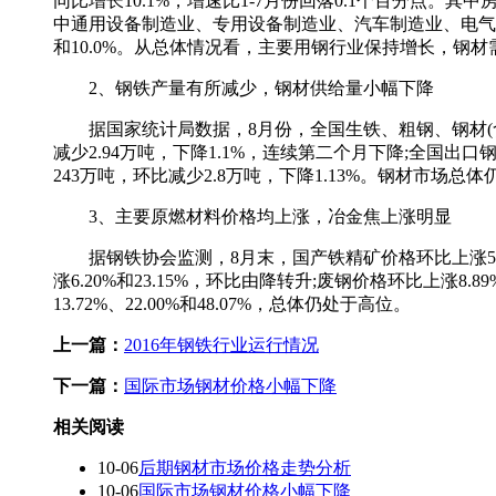
同比增长10.1%，增速比1-7月份回落0.1个百分点。其
中通用设备制造业、专用设备制造业、汽车制造业、电气机械和
和10.0%。从总体情况看，主要用钢行业保持增长，钢
2、钢铁产量有所减少，钢材供给量小幅下降
据国家统计局数据，8月份，全国生铁、粗钢、钢材(含重复材)
减少2.94万吨，下降1.1%，连续第二个月下降;全国出
243万吨，环比减少2.8万吨，下降1.13%。钢材市场总
3、主要原燃材料价格均上涨，冶金焦上涨明显
据钢铁协会监测，8月末，国产铁精矿价格环比上涨5.48
涨6.20%和23.15%，环比由降转升;废钢价格环比上涨
13.72%、22.00%和48.07%，总体仍处于高位。
上一篇：
2016年钢铁行业运行情况
下一篇：
国际市场钢材价格小幅下降
相关阅读
10-06
后期钢材市场价格走势分析
10-06
国际市场钢材价格小幅下降