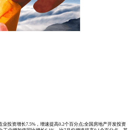
业投资增长7.5%，增速提高0.2个百分点;全国房地产开发投资