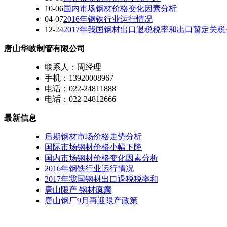
10-06
国内市场钢材价格变化因素分析
04-07
2016年钢铁行业运行情况
12-24
2017年我国钢材出口退税税率和出口暂定关税
唐山华岐制管有限公司
联系人：周经理
手机：13920008967
电话：022-24811888
电话：022-24812666
最新信息
后期钢材市场价格走势分析
国际市场钢材价格小幅下降
国内市场钢材价格变化因素分析
2016年钢铁行业运行情况
2017年我国钢材出口退税税率和
唐山限产 钢材疯癫
唐山钢厂9月再迎限产政策